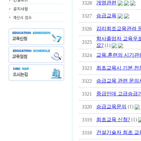
개명관련
3328
승급교육
3327
감리최조교육관려 
3326
학사졸업자 교육우로
3325
요?
(1)
교육.훈련의 시기관
3324
최초교육시 기본 전
3323
승급교육 관련 문의
3322
중급인데 고급승급
3321
승급교육문의
(1)
3320
최초교육 신청?
(1)
3319
건설기술자 최초 교
3318