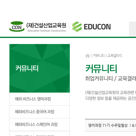
>
커뮤니티
> 교육갤러리
영어과정 71기 수주및협상 Ⅰ&Ⅱ (