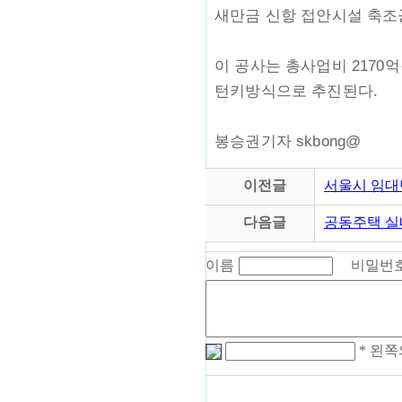
새만금 신항 접안시설 축조
이 공사는 총사업비 2170
턴키방식으로 추진된다.
봉승권기자 skbong@
이전글
서울시 임대
다음글
공동주택 실
이름
비밀번
* 왼