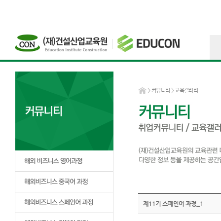
>
커뮤니티
> 교육갤러리
제11기 스페인어 과정_1